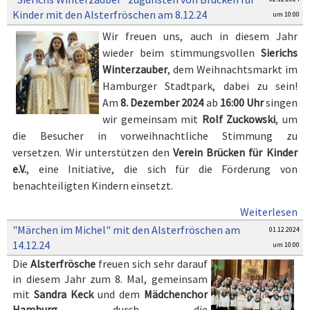
Kinder mit den Alsterfröschen am 8.12.24
um 10:00
Wir freuen uns, auch in diesem Jahr
wieder beim stimmungsvollen
Sierichs
Winterzauber
, dem Weihnachtsmarkt im
Hamburger Stadtpark, dabei zu sein!
Am
8. Dezember 2024
ab
16:00 Uhr
singen
wir gemeinsam mit
Rolf Zuckowski
, um
die Besucher in vorweihnachtliche Stimmung zu
versetzen. Wir unterstützen den
Verein
Brücken für Kinder
e.V.
, eine Initiative, die sich für die Förderung von
benachteiligten Kindern einsetzt.
Weiterlesen
"Märchen im Michel" mit den Alsterfröschen am
01.12.2024
14.12.24
um 10:00
Die
Alsterfrösche
freuen sich sehr darauf
in diesem Jahr zum 8. Mal, gemeinsam
mit
Sandra Keck
und dem
Mädchenchor
Hamburg
durch die