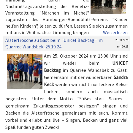
Nachmittagsvorstellung der Benefiz-
Veranstaltung "Märchen im Michel"
zugunsten des Hamburger-Abendblatt-Vereins "Kinder
helfen Kindern", leiten zu dürfen. Lassen Sie sich zusammen
mit uns in Weihnachtsstimmung bringen.
Weiterlesen
Alsterfrösche zu Gast beim "Unicef Backtag" im
23.10.2024
Quarree Wandsbek, 25.10.24
um 10:13
Am 25. Oktober 2024 um 15:00 Uhr sind
wir wieder beim
UNICEF
Backtag
im Quarree Wandsbek zu Gast.
Gemeinsam mit der wunderbaren
Sandra
Keck
werden wir nicht nur leckere Kekse
backen, sondern auch musikalisch
begeistern. Unter dem Motto: "Süßes statt Saures -
gemeinsam Zukunftsgespenster besiegen" singen und
Backen die Alsterfrösche gemeinsam mit euch. Kommt
vorbei und erlebt uns live – Singen, Backen und ganz viel
Spaß für den guten Zweck!