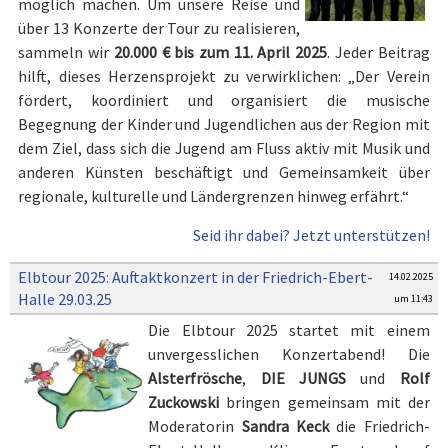
möglich machen. Um unsere Reise und
über 13 Konzerte der Tour zu realisieren,
sammeln wir
20.000 € bis zum 11. April 2025
. Jeder Beitrag
hilft, dieses Herzensprojekt zu verwirklichen:
„Der Verein
fördert, koordiniert und organisiert die musische
Begegnung der Kinder und Jugendlichen aus der Region mit
dem Ziel, dass sich die Jugend am Fluss aktiv mit Musik und
anderen Künsten beschäftigt und Gemeinsamkeit über
regionale, kulturelle und Ländergrenzen hinweg erfährt.“
Seid ihr dabei? Jetzt unterstützen!
Elbtour 2025: Auftaktkonzert in der Friedrich-Ebert-
14.02.2025
Halle 29.03.25
um 11:43
Die Elbtour 2025 startet mit einem
unvergesslichen Konzertabend! Die
Alsterfrösche
,
DIE JUNGS
und
Rolf
Zuckowski
bringen gemeinsam mit der
Moderatorin
Sandra Keck
die Friedrich-