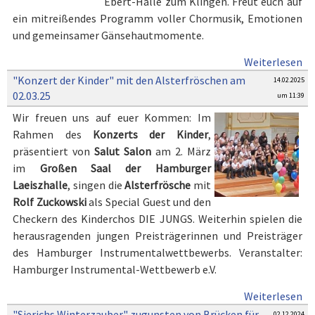
Ebert-Halle zum Klingen. Freut euch auf
ein mitreißendes Programm voller Chormusik, Emotionen
und gemeinsamer Gänsehautmomente.
Weiterlesen
"Konzert der Kinder" mit den Alsterfröschen am
14.02.2025
02.03.25
um 11:39
Wir freuen uns auf euer Kommen: Im
Rahmen des
Konzerts der Kinder
,
präsentiert von
Salut Salon
am 2. März
im
Großen Saal der Hamburger
Laeiszhalle
, singen die
Alsterfrösche
mit
Rolf Zuckowski
als Special Guest und den
Checkern des Kinderchos DIE JUNGS. Weiterhin spielen die
herausragenden jungen Preisträgerinnen und Preisträger
des Hamburger Instrumentalwettbewerbs. Veranstalter:
Hamburger Instrumental-Wettbewerb e.V.
Weiterlesen
"Sierichs Winterzauber" zugunsten von Brücken für
02.12.2024