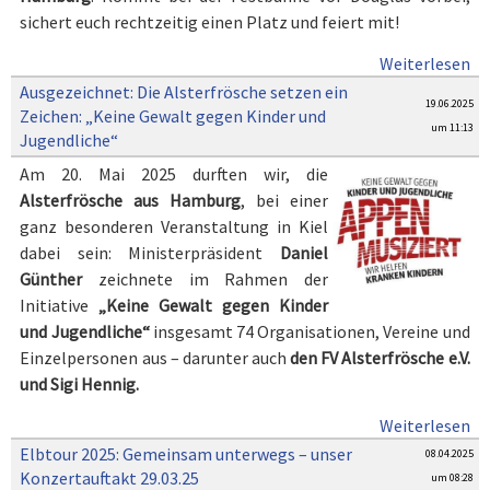
sichert euch rechtzeitig einen Platz und feiert mit!
Weiterlesen
Ausgezeichnet: Die Alsterfrösche setzen ein
19.06.2025
Zeichen: „Keine Gewalt gegen Kinder und
um 11:13
Jugendliche“
Am 20. Mai 2025 durften wir, die
Alsterfrösche aus Hamburg
, bei einer
ganz besonderen Veranstaltung in Kiel
dabei sein: Ministerpräsident
Daniel
Günther
zeichnete im Rahmen der
Initiative
„Keine Gewalt gegen Kinder
und Jugendliche“
insgesamt 74 Organisationen, Vereine und
Einzelpersonen aus – darunter auch
den FV Alsterfrösche e.V.
und Sigi Hennig.
Weiterlesen
Elbtour 2025: Gemeinsam unterwegs – unser
08.04.2025
Konzertauftakt 29.03.25
um 08:28