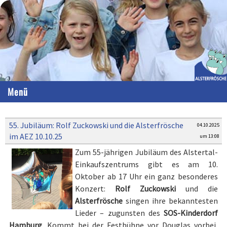
Menü
55. Jubiläum: Rolf Zuckowski und die Alsterfrösche
04.10.2025
im AEZ 10.10.25
um 13:08
​​​​​​​Zum 55-jährigen Jubiläum des Alstertal-
Einkaufszentrums gibt es am 10.
Oktober ab 17 Uhr ein ganz besonderes
Konzert:
Rolf Zuckowski
und die
Alsterfrösche
singen ihre bekanntesten
Lieder – zugunsten des
SOS-Kinderdorf
Hamburg
. Kommt bei der Festbühne vor Douglas vorbei,